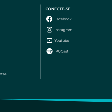
CONECTE-SE
s
Facebook
Instagram
Youtube
IPGCast
rtas