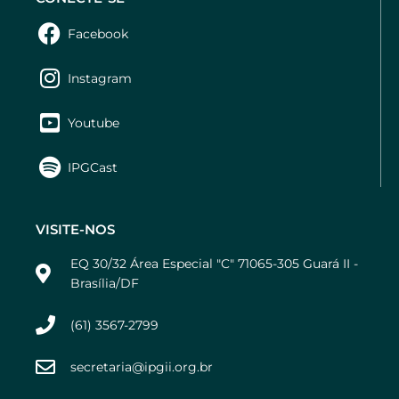
Facebook
Instagram
Youtube
IPGCast
VISITE-NOS
EQ 30/32 Área Especial "C" 71065-305 Guará II -
Brasília/DF
(61) 3567-2799
secretaria@ipgii.org.br