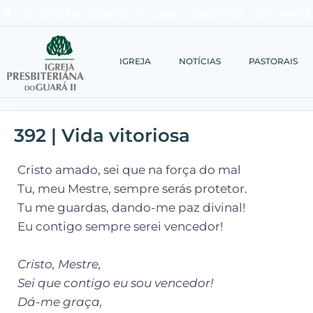
EQ 30/32 Área Especial "C", Guará II - Brasília/DF - CEP 71065-3
IGREJA
NOTÍCIAS
PASTORAIS
392 | Vida vitoriosa
Cristo amado, sei que na força do mal
Tu, meu Mestre, sempre serás protetor.
Tu me guardas, dando-me paz divinal!
Eu contigo sempre serei vencedor!
Cristo, Mestre,
Sei que contigo eu sou vencedor!
Dá-me graça,