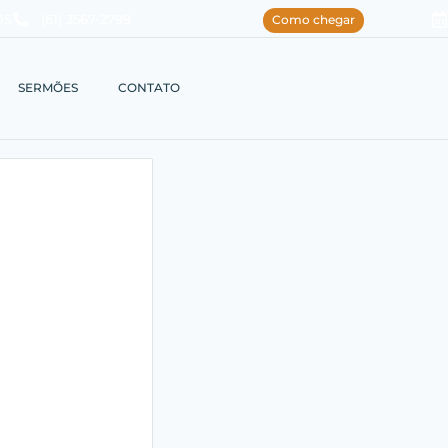
05
(61) 3567-2799
Como chegar
SERMÕES
CONTATO